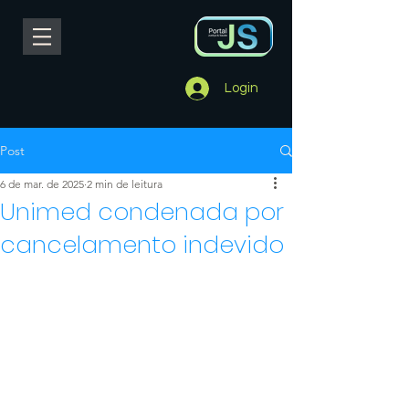
Login
Post
6 de mar. de 2025
2 min de leitura
Unimed condenada por
cancelamento indevido