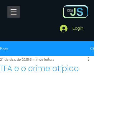
Login
Post
21 de dez. de 2025
5 min de leitura
TEA e o crime atípico