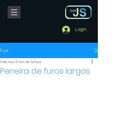
Login
Post
3 de mai.
5 min de leitura
Peneira de furos largos