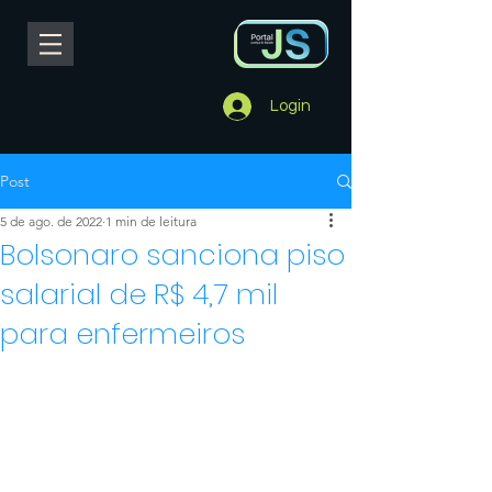
Login
Post
5 de ago. de 2022
1 min de leitura
Bolsonaro sanciona piso
salarial de R$ 4,7 mil
para enfermeiros