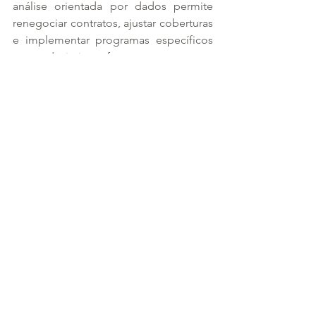
análise orientada por dados permite 
renegociar contratos, ajustar coberturas 
e implementar programas específicos 
para reduzir riscos futuros.
O cenário de 2026 aponta para um 
mercado de planos de saúde mais 
técnico, transparente e orientado à 
eficiência. Para quem contrata, a 
principal mudança está na necessidade 
de planejamento e análise contínua, 
substituindo decisões baseadas apenas 
em preço por avaliações mais amplas 
de custo-benefício. Em um ambiente 
de pressão econômica e transformação 
do setor, entender essas mudanças se 
torna essencial para garantir 
sustentabilidade e qualidade na 
assistência à saúde.