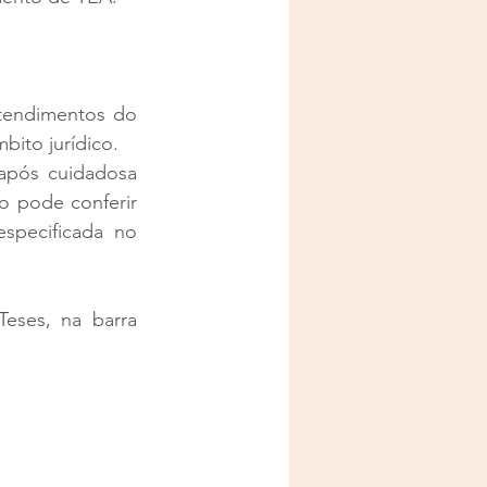
tendimentos do 
bito jurídico.
após cuidadosa 
 pode conferir 
specificada no 
eses, na barra 