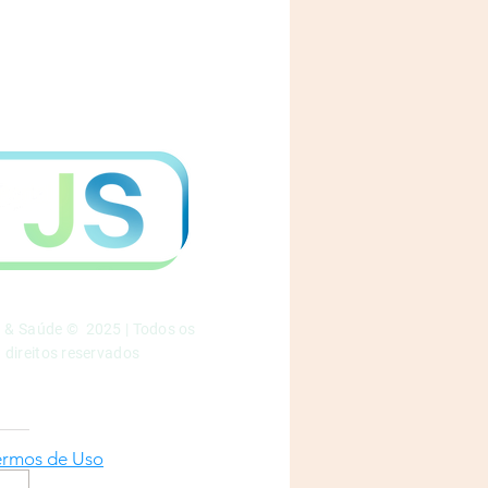
a & Saúde © 2025 | Todos os
direitos reservados
ermos de Uso