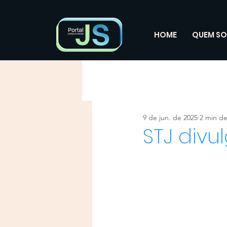
HOME
QUEM S
9 de jun. de 2025
2 min de
STJ divu