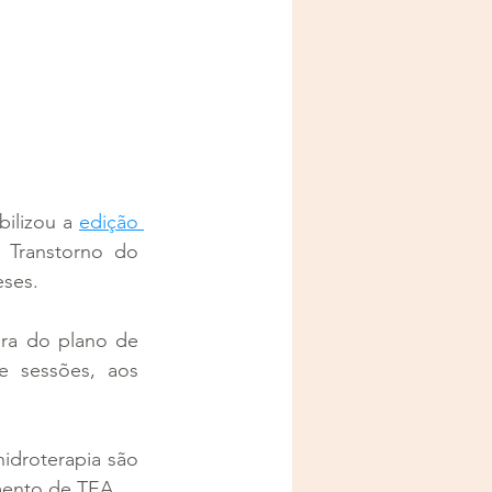
bilizou a 
edição 
 Transtorno do 
eses.
ra do plano de 
 sessões, aos 
droterapia são 
mento de TEA.