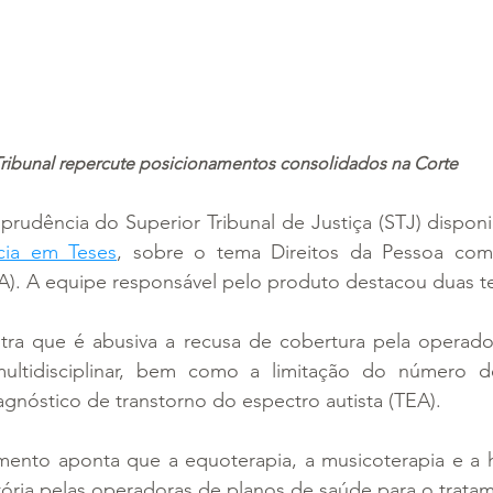
ribunal repercute posicionamentos consolidados na Corte
sprudência do Superior Tribunal de Justiça (STJ) disponi
cia em Teses
, sobre o tema Direitos da Pessoa com
EA). A equipe responsável pelo produto destacou duas t
tra que é abusiva a recusa de cobertura pela operado
ultidisciplinar, bem como a limitação do número de
agnóstico de transtorno do espectro autista (TEA).
nto aponta que a equoterapia, a musicoterapia e a hi
tória pelas operadoras de planos de saúde para o trata