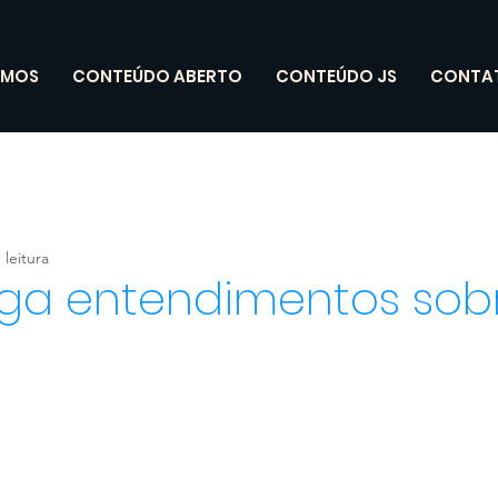
OMOS
CONTEÚDO ABERTO
CONTEÚDO JS
CONTA
 leitura
lga entendimentos sob