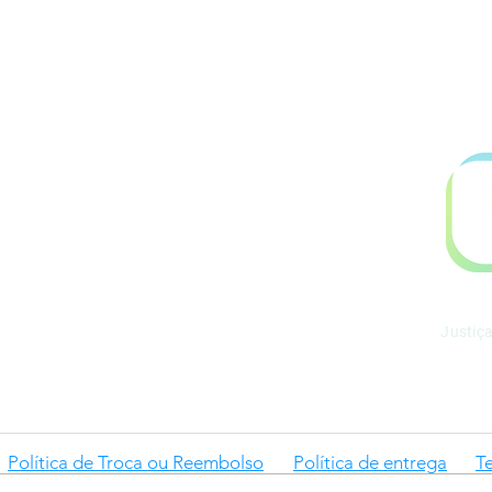
.899.753/0001-06
l@gmail.com
Justiç
Política de Troca ou Reembolso
Política de entrega
T