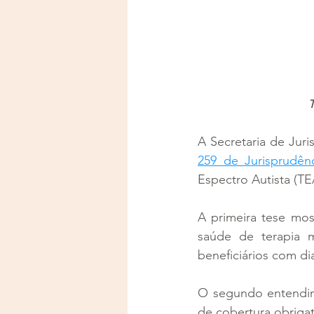
T
A Secretaria de Juri
259 de Jurisprudên
Espectro Autista (T
A primeira tese mos
saúde de terapia m
beneficiários com di
O segundo entendime
de cobertura obriga