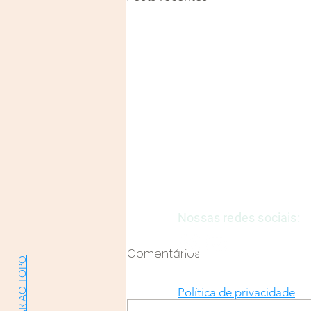
Justiça e Saúde | CNPJ: 57
E-mail:
justicaesaudeoficia
Nossas redes sociais:
Comentários
VOLTAR AO TOPO
Política de privacidade