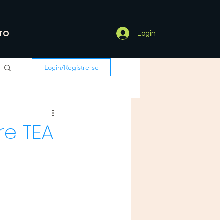
TO
Login
Login/Registre-se
re TEA