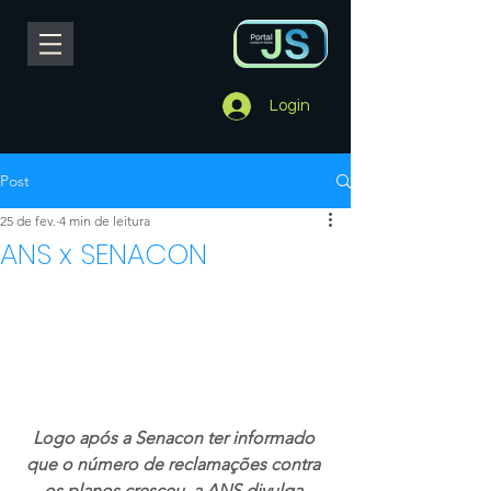
Login
Post
25 de fev.
4 min de leitura
ANS x SENACON
L
ogo após a Senacon ter informado 
que o número de reclamações contra 
os planos cresceu, a ANS divulga 