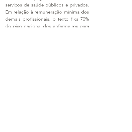
serviços de saúde públicos e privados. 
Em relação à remuneração mínima dos 
demais profissionais, o texto fixa 70% 
do piso nacional dos enfermeiros para 
os técnicos de enfermagem e 50% para 
os auxiliares de enfermagem e as 
parteiras.
Fonte: 
https://www12.senado.leg.br/noticias/
materias/2022/06/02/senado-aprova-
pec-do-piso-salarial-da-enfermagem