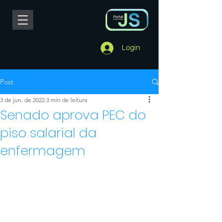
Login
Post
3 de jun. de 2022
3 min de leitura
Senado aprova PEC do
piso salarial da
enfermagem