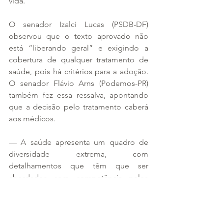
vida.
O senador Izalci Lucas (PSDB-DF) 
observou que o texto aprovado não 
está “liberando geral” e exigindo a 
cobertura de qualquer tratamento de 
saúde, pois há critérios para a adoção. 
O senador Flávio Arns (Podemos-PR) 
também fez essa ressalva, apontando 
que a decisão pelo tratamento caberá 
aos médicos.
— A saúde apresenta um quadro de 
diversidade extrema, com 
detalhamentos que têm que ser 
abordados com competência pelos 
profissionais da saúde que vão indicar 
o que de melhor pode acontecer para 
[o paciente] — disse Arns.