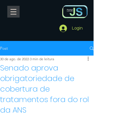
Login
Post
30 de ago. de 2022
3 min de leitura
Senado aprova
obrigatoriedade de
cobertura de
tratamentos fora do rol
da ANS