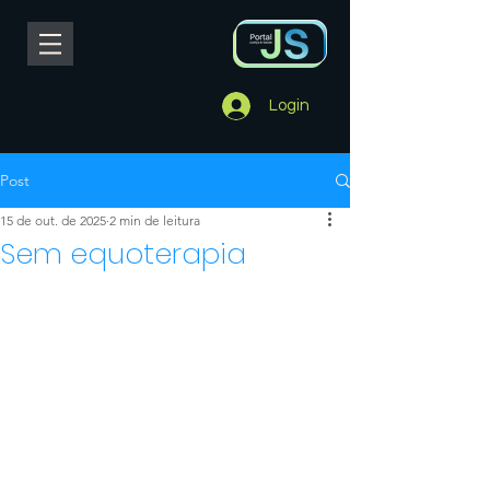
Login
Post
15 de out. de 2025
2 min de leitura
Sem equoterapia