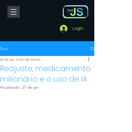
Login
Post
26 de jan.
2 min de leitura
Reajuste, medicamento
milionário e o uso de IA
Atualizado:
27 de jan.