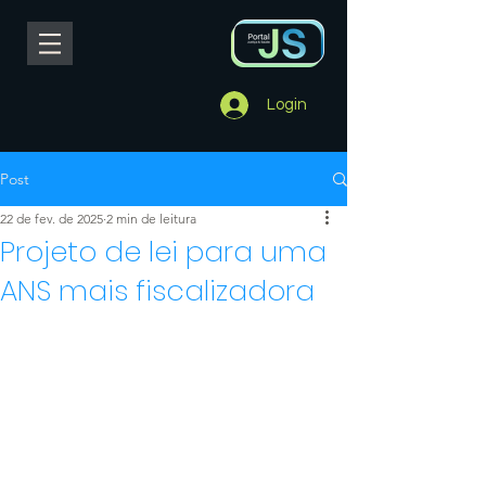
Login
Post
22 de fev. de 2025
2 min de leitura
Projeto de lei para uma
ANS mais fiscalizadora