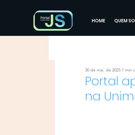
HOME
QUEM S
30 de mai. de 2025
1 min d
Portal 
na Uni