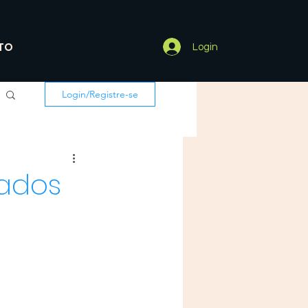
TO
Login
Login/Registre-se
dados