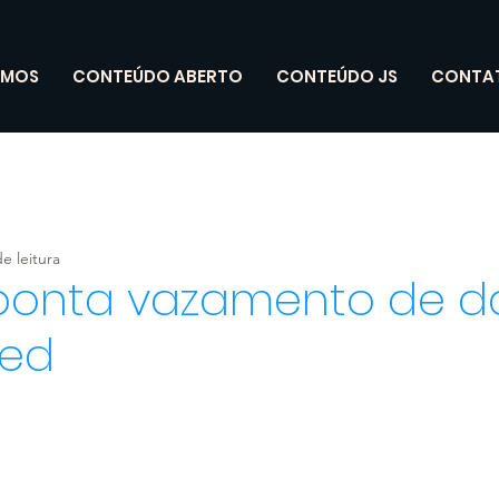
OMOS
CONTEÚDO ABERTO
CONTEÚDO JS
CONTA
e leitura
aponta vazamento de 
med