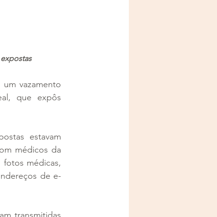
 expostas
u um vazamento 
al, que expôs 
ostas estavam 
com médicos da 
fotos médicas, 
endereços de e-
m transmitidas 