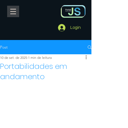
Login
Post
10 de set. de 2025
1 min de leitura
Portabilidades em
andamento