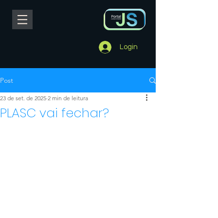
Login
Post
23 de set. de 2025
2 min de leitura
PLASC vai fechar?