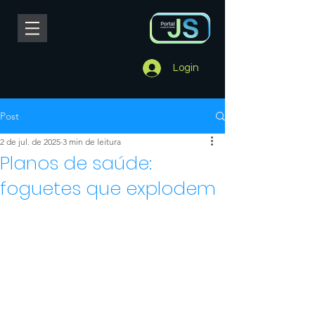
Login
Post
2 de jul. de 2025
3 min de leitura
Planos de saúde:
foguetes que explodem