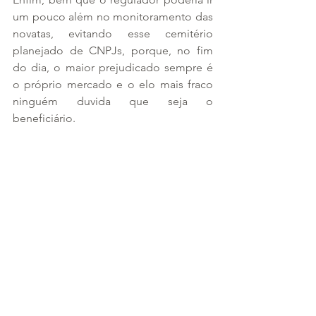
um pouco além no monitoramento das 
novatas, evitando esse cemitério 
planejado de CNPJs, porque, no fim 
do dia, o maior prejudicado sempre é 
o próprio mercado e o elo mais fraco 
ninguém duvida que seja o 
beneficiário.
Após o enfim: será que a ANS deveria 
responder civilmente pelos prejuízos 
suportados em decorrência dessa 
suposta omissão de regular as 
"operadoras foguetes"? Um estudo 
para os próximos conteúdos...