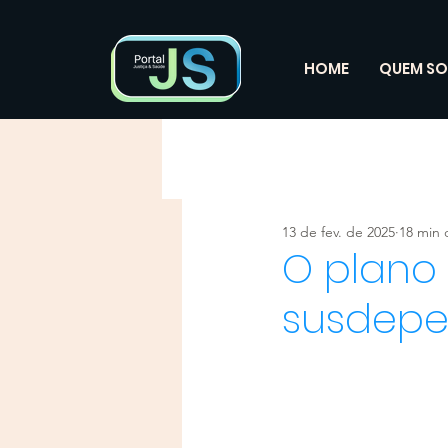
HOME
QUEM S
13 de fev. de 2025
18 min 
O plano
susdep