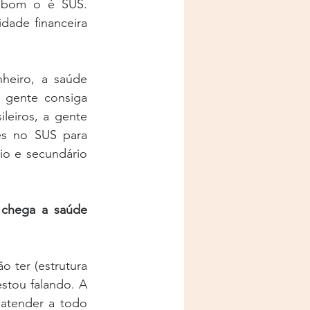
 bom o é SUS. 
dade financeira 
heiro, a saúde 
gente consiga 
eiros, a gente 
ões no SUS para 
o e secundário 
chega a saúde 
o ter (estrutura 
stou falando. A 
atender a todo 