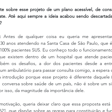
e sobre esse projeto de um plano acessível, de consu
te. Até aqui sempre a ideia acabou sendo descartada,
?
:
 Antes de qualquer coisa eu queria me apresentar,
e 30 anos atendendo na Santa Casa de São Paulo, que 
 100% pacientes SUS. Eu conheço todo o funcionamento, 
que existem dentro de um hospital que atende pacie
bém os desafios, a dor dos pacientes desde a entr
um ambulatório para passar consulta comigo, a espera d
 introdução porque esse projeto é diferente daquele (
 conversa sobre saúde de um país, não é sobre um si
r isso, da magnitude da importância dele.
otivação, queria deixar claro que essa proposta está
1, que dispõe sobre as regras para constituição e fu