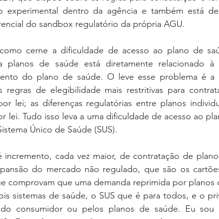
io experimental dentro da agência e também está de
rencial do sandbox regulatório da própria AGU.
como cerne a dificuldade de acesso ao plano de saú
a planos de saúde está diretamente relacionado à 
mento do plano de saúde. O leve esse problema é a b
 regras de elegibilidade mais restritivas para contrat
or lei; as diferenças regulatórias entre planos individu
 lei. Tudo isso leva a uma dificuldade de acesso ao plan
istema Único de Saúde (SUS).
 incremento, cada vez maior, de contratação de planos
xpansão do mercado não regulado, que são os cartõe
que comprovam que uma demanda reprimida por planos 
dois sistemas de saúde, o SUS que é para todos, e o pr
 do consumidor ou pelos planos de saúde. Eu sou 