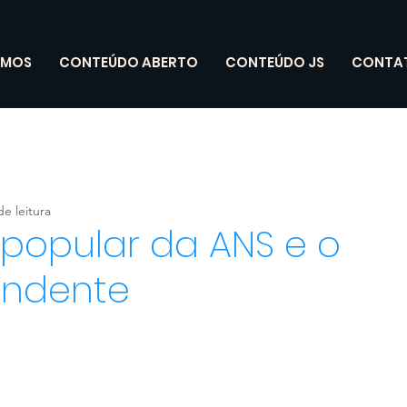
OMOS
CONTEÚDO ABERTO
CONTEÚDO JS
CONTA
de leitura
 popular da ANS e o
endente