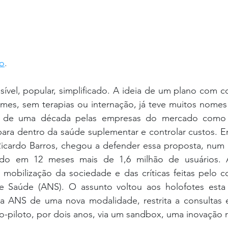
ão
.
ível, popular, simplificado. A ideia de um plano com c
ames, sem terapias ou internação, já teve muitos nomes
s de uma década pelas empresas do mercado como
para dentro da saúde suplementar e controlar custos. E
Ricardo Barros, chegou a defender essa proposta, num 
ido em 12 meses mais de 1,6 milhão de usuários. A
 mobilização da sociedade e das críticas feitas pelo c
e Saúde (ANS). O assunto voltou aos holofotes esta
la ANS de uma nova modalidade, restrita a consultas e
to-piloto, por dois anos, via um sandbox, uma inovação r