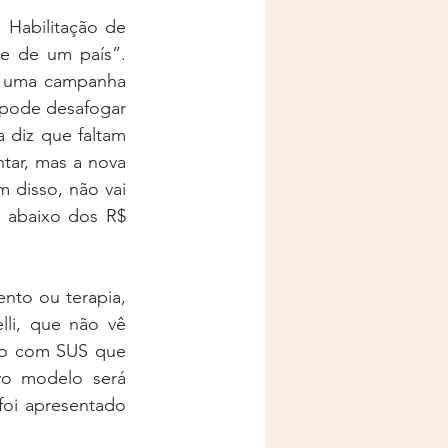
 Habilitação de 
 de um país”. 
 uma campanha 
 pode desafogar 
 diz que faltam 
tar, mas a nova 
 disso, não vai 
á abaixo dos R$ 
to ou terapia, 
li, que não vê 
ão com SUS que 
o modelo será 
oi apresentado 