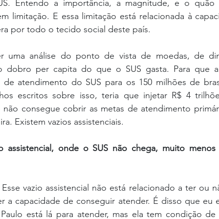
US. Entendo a importância, a magnitude, e o quão
m limitação. E essa limitação está relacionada à capaci
ra por todo o tecido social deste país.
er uma análise do ponto de vista de moedas, de din
o dobro per capita do que o SUS gasta. Para que a 
 de atendimento do SUS para os 150 milhões de brasil
lhos escritos sobre isso, teria que injetar R$ 4 trilh
S não consegue cobrir as metas de atendimento primári
ra. Existem vazios assistenciais.
 assistencial, onde o SUS não chega, muito menos 
 
Esse vazio assistencial não está relacionado a ter ou nã
er a capacidade de conseguir atender. É disso que eu e
aulo está lá para atender, mas ela tem condição de 