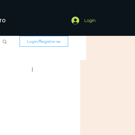
TO
Login
Login/Registre-se