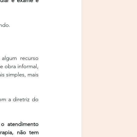
ular é exame e 
ndo.
algum recurso 
obra informal, 
s simples, mais 
m a diretriz do 
o atendimento 
apia, não tem 