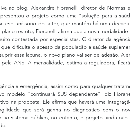
iva ao blog, Alexandre Fioranelli, diretor de Normas e
presentou o projeto como uma “solução para a saúde
scurso uníssono do setor, que mantém há uma década
lano restrito, Fioranelli afirma que a nova modalidade
ito contestada por especialistas. O diretor da agência
o que dificulta o acesso da população à saúde suplemen
uprir essa lacuna, o novo plano vai ser de adesão. Além
do pela ANS. A mensalidade, estima a reguladora, ficar
gência e emergência, assim como para qualquer tratamen
vo modelo “continuará SUS dependente”, diz Fioranel
ivo na proposta. Ele afirma que haverá uma integraç
 agilidade que será ganha no diagnóstico com o nov
 ao sistema público, no entanto, o projeto ainda não f
de.