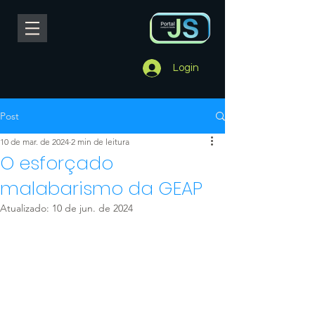
Login
Post
10 de mar. de 2024
2 min de leitura
O esforçado
malabarismo da GEAP
Atualizado:
10 de jun. de 2024