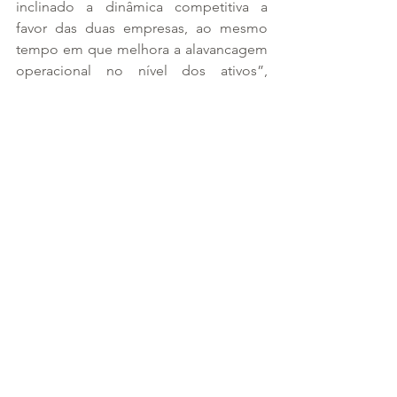
inclinado a dinâmica competitiva a 
favor das duas empresas, ao mesmo 
tempo em que melhora a alavancagem 
operacional no nível dos ativos”, 
afirmou o relatório do BTG. Para saber 
mais detalhes sobre o estudo, acesse o 
link completo
.
As informações são do Diário do Povo.
Ver tudo
Posts recentes