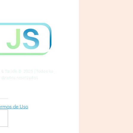
a & Saúde © 2025 | Todos os
direitos reservados
ermos de Uso