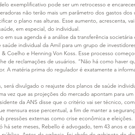
lo exemplificativo pode ser um retrocesso e encarecer
eradoras não terão mais um parâmetro dos gastos dos u
ficar o plano nas alturas. Esse aumento, acrescenta, vai
aúde, em especial, do individual.
em sua agenda é a análise da transferência societária 
e saúde individual da Amil para um grupo de investidore
fin & Coelho e Henning Von Koss. Esse processo começo
nche de reclamações de usuários. “Não há como haver qu
or. A matéria prima do regulador é exatamente a informa
será divulgado o reajuste dos planos de saúde individu
uma vez que as projeções do mercado apontam para um
idente da ANS disse que o critério vai ser técnico, com
ue mensura esse percentual, a fim de manter a segurança
b pressões externas como crise econômica e eleições.
ó há sete meses, Rebello é advogado, tem 43 anos e car
 pública. Antes da agência, foi chefe de gabinete do d