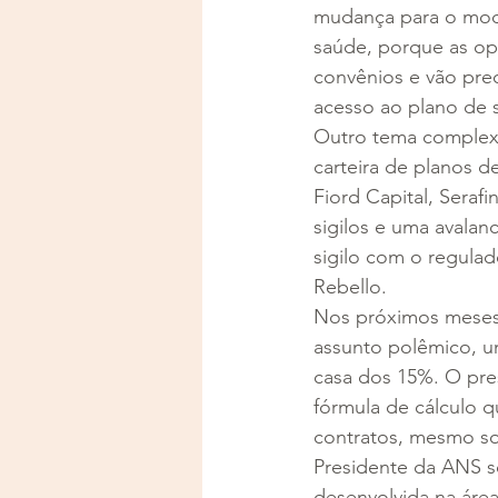
mudança para o mode
saúde, porque as op
convênios e vão preci
acesso ao plano de s
Outro tema complexo 
carteira de planos d
Fiord Capital, Sera
sigilos e uma avala
sigilo com o regulad
Rebello.
Nos próximos meses, 
assunto polêmico, 
casa dos 15%. O pres
fórmula de cálculo q
contratos, mesmo so
Presidente da ANS s
desenvolvida na área