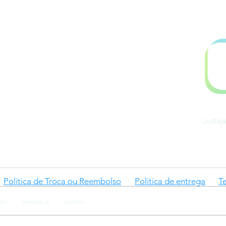
.899.753/0001-06
l@gmail.com
Justiç
Política de Troca ou Reembolso
Política de entrega
T
RTO
CONTEÚDO JS
CONTATO