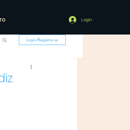
TO
Login
Login/Registre-se
diz