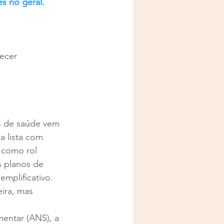
s no geral. 
recer
s de saúde vem 
 lista com 
 como rol 
s planos de 
mplificativo. 
ira, mas 
entar (ANS), a 