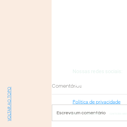
Justiça e Saúde | CNPJ: 57
E-mail:
justicaesaudeoficia
Nossas redes sociais:
Comentários
VOLTAR AO TOPO
Política de privacidade
Escreva um comentário
HOME
QUEM SOMOS
CONTEÚDO ABE
Entendendo a TUSS