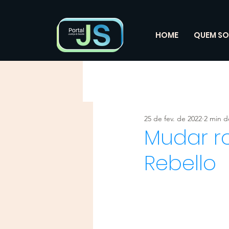
HOME
QUEM S
25 de fev. de 2022
2 min de
Mudar ro
Rebello