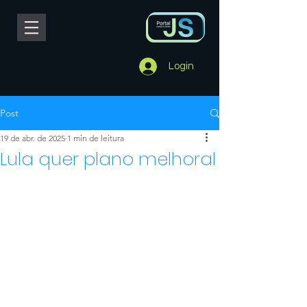
Login
Post
19 de abr. de 2025
1 min de leitura
Lula quer plano melhoral