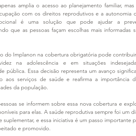
enas amplia o acesso ao planejamento familiar, mas 
upação com os direitos reprodutivos e a autonomia d
epcional é uma solução que pode ajudar a preven
indo que as pessoas façam escolhas mais informadas so
ão do Implanon na cobertura obrigatória pode contribuir
idez na adolescência e em situações indesejada
e pública. Essa decisão representa um avanço significat
o aos serviços de saúde e reafirma a importância de
dades da população.
pessoas se informem sobre essa nova cobertura e expl
oníveis para elas. A saúde reprodutiva sempre foi um di
 suplementar, e essa iniciativa é um passo importante pa
speitado e promovido.