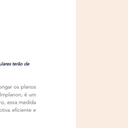
lares terão de 
igar os planos 
Implanon, é um 
ro, essa medida 
iva eficiente e 