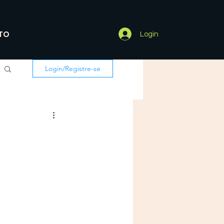
TO
Login
Login/Registre-se