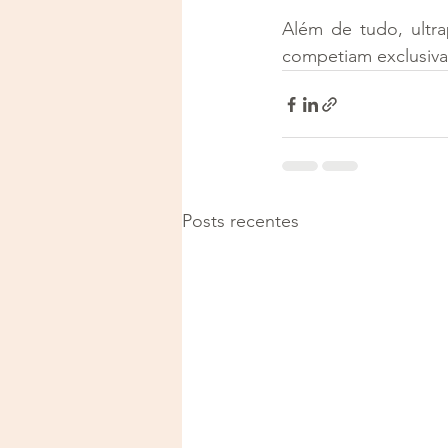
Além de tudo, ultra
competiam exclusiv
Posts recentes
Justiça e Saúde | CNPJ: 57
E-mail:
justicaesaudeoficia