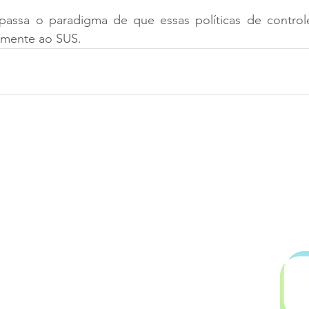
passa o paradigma de que essas políticas de controle
amente ao SUS.
.899.753/0001-06
l@gmail.com