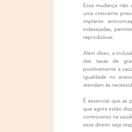
Essa mudança não ap
uma crescente preoc
implante anticonc
indesejadas, permit
reprodutivas.
Além disso, a inclus
das taxas de grav
positivamente a saúd
igualdade no acess
atendam às necessi
É essencial que as 
que agora estão disp
controverso na saúde
esse direito seja re