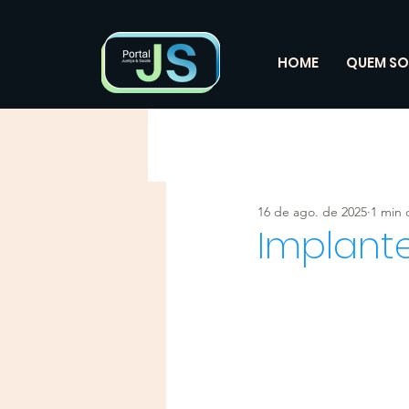
HOME
QUEM S
16 de ago. de 2025
1 min 
Implant