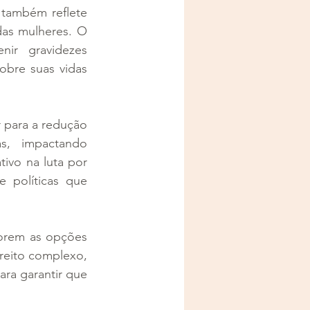
também reflete 
as mulheres. O 
ir gravidezes 
bre suas vidas 
 para a redução 
s, impactando 
ivo na luta por 
 políticas que 
orem as opções 
reito complexo, 
ra garantir que 