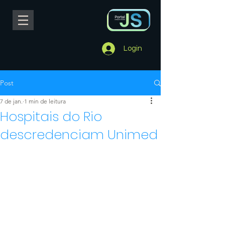
Login
Post
7 de jan.
1 min de leitura
Hospitais do Rio
descredenciam Unimed