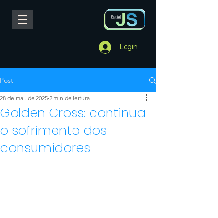
Login
Post
28 de mai. de 2025
2 min de leitura
Golden Cross: continua
o sofrimento dos
consumidores