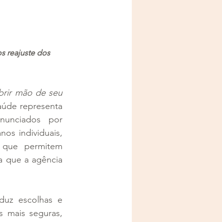
s reajuste dos 
rir mão de seu 
úde representa 
unciados por 
os individuais, 
 que permitem 
a que a agência 
duz escolhas e 
 mais seguras, 