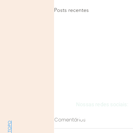
Posts recentes
Justiça e Saúde | CNPJ: 57
E-mail:
justicaesaudeoficia
Nossas redes sociais:
Comentários