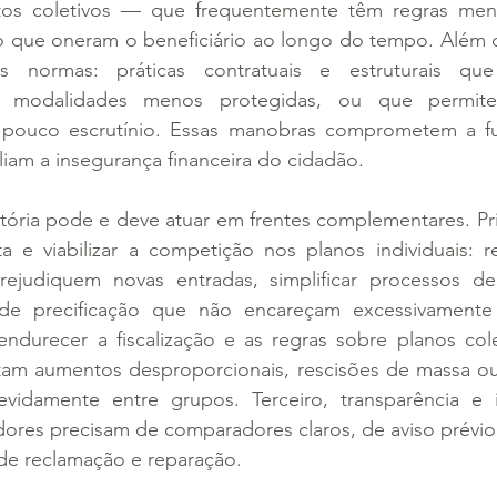
atos coletivos — que frequentemente têm regras meno
 que oneram o beneficiário ao longo do tempo. Além dis
 normas: práticas contratuais e estruturais qu
 modalidades menos protegidas, ou que permitem
ouco escrutínio. Essas manobras comprometem a fun
iam a insegurança financeira do cidadão.
atória pode e deve atuar em frentes complementares. Pr
a e viabilizar a competição nos planos individuais: rev
rejudiquem novas entradas, simplificar processos de
 de precificação que não encareçam excessivamente
ndurecer a fiscalização e as regras sobre planos colet
tam aumentos desproporcionais, rescisões de massa ou
devidamente entre grupos. Terceiro, transparência e 
dores precisam de comparadores claros, de aviso prévio 
 de reclamação e reparação.