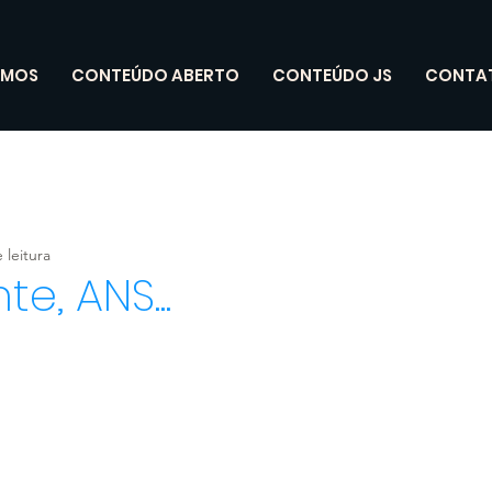
OMOS
CONTEÚDO ABERTO
CONTEÚDO JS
CONTA
 leitura
e, ANS...