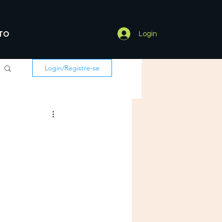
TO
Login
Login/Registre-se