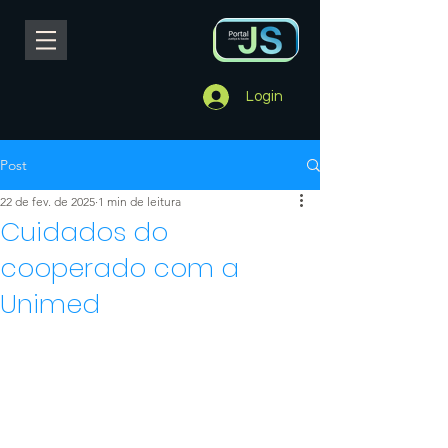
Login
Post
22 de fev. de 2025
1 min de leitura
Cuidados do
cooperado com a
Unimed