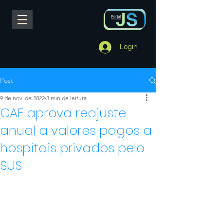
Login
Post
9 de nov. de 2022
3 min de leitura
CAE aprova reajuste
anual a valores pagos a
hospitais privados pelo
SUS