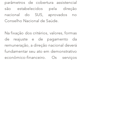
parâmetros de cobertura assistencial 
são estabelecidos pela direção 
nacional do SUS, aprovados no 
Conselho Nacional de Saúde.
Na fixação dos critérios, valores, formas 
de reajuste e de pagamento da 
remuneração, a direção nacional deverá 
fundamentar seu ato em demonstrativo 
econômico-financeiro. Os serviços 
contratados devem se submeter às 
normas técnicas e administrativas e aos 
princípios e diretrizes do SUS, mantido 
o equilíbrio econômico e financeiro do 
contrato.
Aos proprietários, administradores e 
dirigentes de entidades ou serviços 
contratados é vedado exercer cargo de 