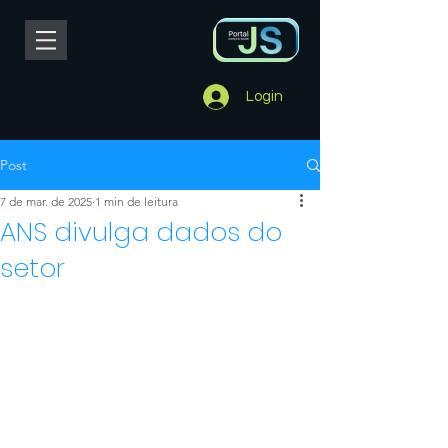
Login
Post
7 de mar. de 2025
1 min de leitura
ANS divulga dados do
setor