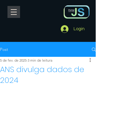
Login
Post
5 de fev. de 2025
3 min de leitura
ANS divulga dados de
2024