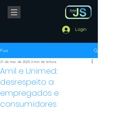
Login
Post
31 de mai. de 2025
3 min de leitura
Amil e Unimed:
desrespeito a
empregados e
consumidores