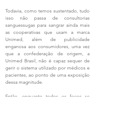
Todavia, como temos sustentado, tudo 
isso não passa de consultorias 
sanguessugas para sangrar ainda mais 
as cooperativas que usam a marca 
Unimed, além de publicidade 
enganosa aos consumidores, uma vez 
que a confederação de origem, a 
Unimed Brasil, não é capaz sequer de 
gerir o sistema utilizado por médicos e 
pacientes, ao ponto de uma exposição 
dessa magnitude.
Então, enquanto todos os focos se 
voltam para as negativas de 
atendimento (o que demonstra que as 
falhas nesse assunto já são 
devidamente fiscalizadas e 
acompanhadas pela sociedade), 