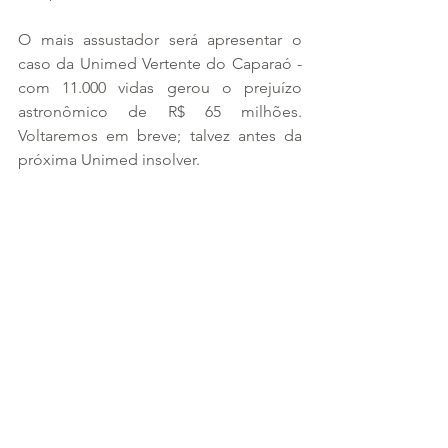
O mais assustador será apresentar o 
caso da Unimed Vertente do Caparaó - 
com 11.000 vidas gerou o prejuízo 
astronômico de R$ 65 milhões. 
Voltaremos em breve; talvez antes da 
próxima Unimed insolver.
Por enquanto, seria bacana receber 
contribuições (com especial carinho 
dos contadores): pode acontecer isso 
que a Unimed Recife fez? Comenta 
aqui no Portal ou envia e-mail privado – 
garantimos o anonimato.