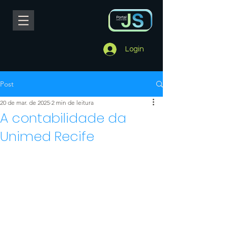
Login
Post
20 de mar. de 2025
2 min de leitura
A contabilidade da
Unimed Recife