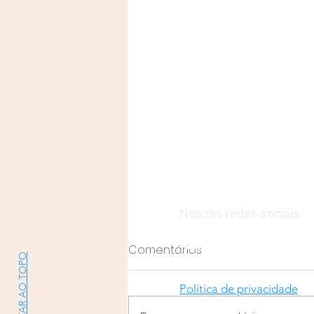
Justiça e Saúde | CNPJ: 57
E-mail:
justicaesaudeoficia
Nossas redes sociais:
Comentários
VOLTAR AO TOPO
Política de privacidade