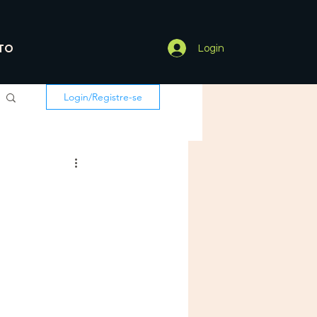
TO
Login
Login/Registre-se