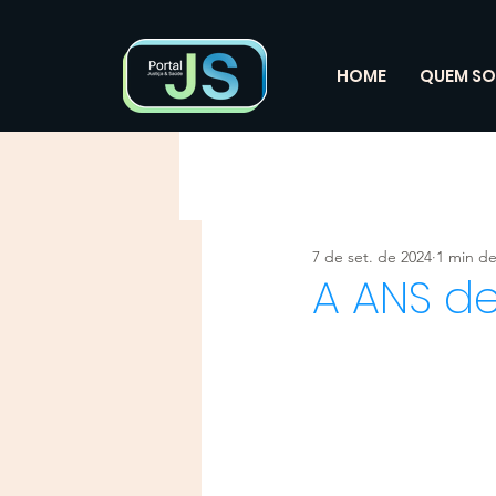
HOME
QUEM S
7 de set. de 2024
1 min de
A ANS de