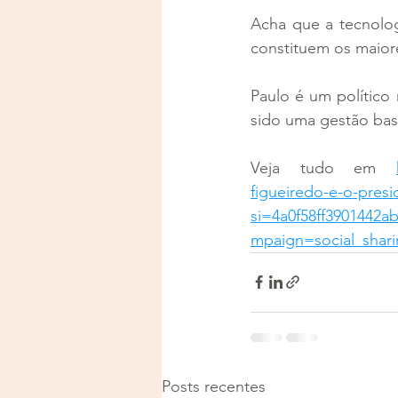
Acha que a tecnolog
constituem os maiore
Paulo é um político 
sido uma gestão bas
Veja tudo em 
figueiredo-e-o-presi
si=4a0f58ff390144
mpaign=social_shar
Posts recentes