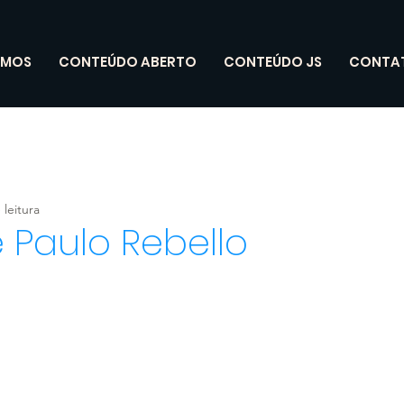
OMOS
CONTEÚDO ABERTO
CONTEÚDO JS
CONTA
 leitura
 Paulo Rebello