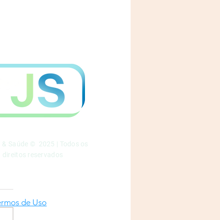
a & Saúde © 2025 | Todos os
direitos reservados
ermos de Uso