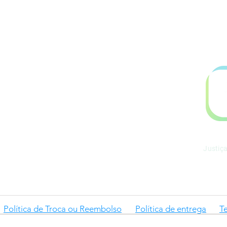
.899.753/0001-06
l@gmail.com
Justiç
Política de Troca ou Reembolso
Política de entrega
T