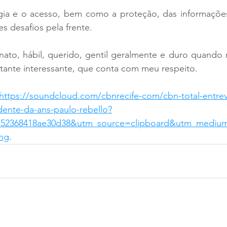
ia e o acesso, bem como a proteção, das informações
s desafios pela frente.
nato, hábil, querido, gentil geralmente e duro quando 
tante interessante, que conta com meu respeito.
https://soundcloud.com/cbnrecife-com/cbn-total-entrev
dente-da-ans-paulo-rebello?
2ab52368418ae30d38&utm_source=clipboard&utm_mediu
ing
.