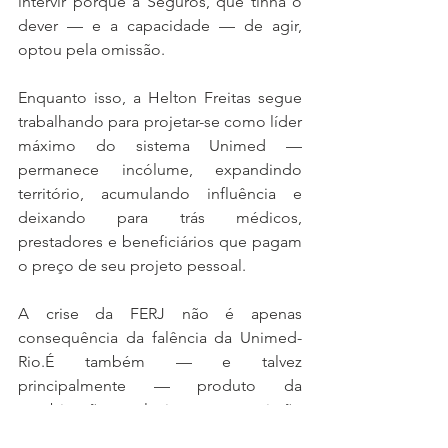
intervir porque a Seguros, que tinha o 
dever — e a capacidade — de agir, 
optou pela omissão.
Enquanto isso, a Helton Freitas segue 
trabalhando para projetar-se como líder 
máximo do sistema Unimed — 
permanece incólume, expandindo 
território, acumulando influência e 
deixando para trás médicos, 
prestadores e beneficiários que pagam 
o preço de seu projeto pessoal.
A crise da FERJ não é apenas 
consequência da falência da Unimed-
Rio.É também — e talvez 
principalmente — produto da 
combinação explosiva entre omissão 
institucional, expansão predatória e 