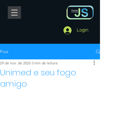
Login
Post
29 de nov. de 2025
3 min de leitura
Unimed e seu fogo
amigo