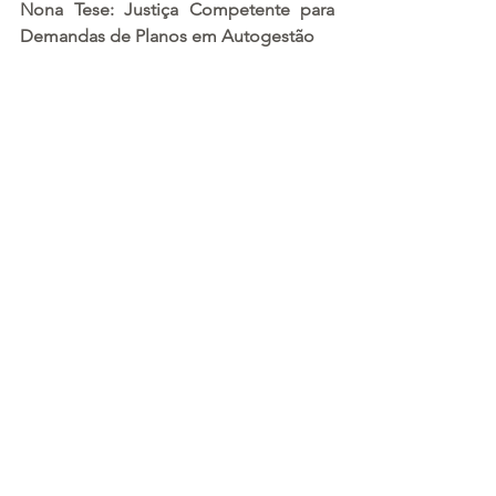
Nona Tese: Justiça Competente para 
Demandas de Planos em Autogestão
A nona tese define a competência para 
julgar demandas relativas a plano de 
saúde na modalidade de autogestão 
empresarial. Estabelece que a Justiça 
Comum possui competência geral para 
essas demandas, com exceção 
importante: quando o benefício for 
regulado em contrato de trabalho, 
convenção ou acordo coletivo, a 
competência será da Justiça do 
Trabalho. Essa exceção aplica-se ainda 
que figure como parte trabalhador 
aposentado ou dependente do 
trabalhador, garantindo que questões 
laborais sejam processadas no foro 
especializado.