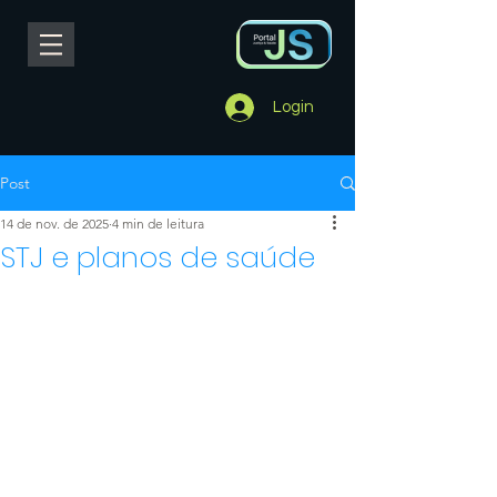
Login
Post
14 de nov. de 2025
4 min de leitura
STJ e planos de saúde