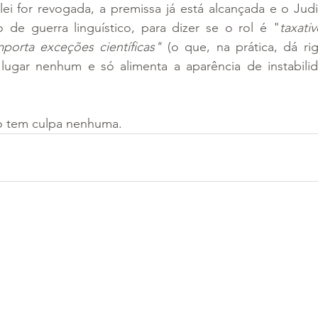
i for revogada, a premissa já está alcançada e o Judic
o de guerra linguístico, para dizer se o rol é "
taxati
porta exceções científicas"
 (o que, na prática, dá ri
ugar nenhum e só alimenta a aparência de instabilida
o tem culpa nenhuma.