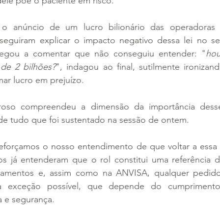
dele põe o paciente em risco.
 o anúncio de um lucro bilionário das operadoras 
guiram explicar o impacto negativo dessa lei no setor
hegou a comentar que não conseguiu entender: "
hou
 de 2 bilhões?
", indagou ao final, sutilmente ironizan
mar lucro em prejuízo.
rroso compreendeu a dimensão da importância desse
 de tudo que foi sustentado na sessão de ontem.
reforçamos o nosso entendimento de que voltar a essa 
dos já entenderam que o rol constitui uma referência d
atamentos e, assim como na ANVISA, qualquer pedido
ria exceção possível, que depende do cumprimento 
ia e segurança.