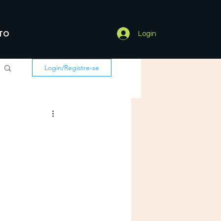
TO
Login
Login/Registre-se