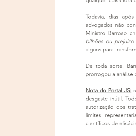
qualquer coisa fora 
Todavia, dias após
advogados não conse
Ministro Barroso c
bilhões ou prejuízo
alguns para transfor
De toda sorte, Ba
prorrogou a análise
Nota do Portal JS:
 
desgaste inútil. To
autorização dos tr
limites representa
científicos de eficác