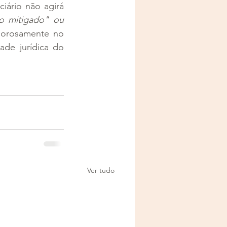
iário não agirá 
vo mitigado" ou 
gorosamente no 
de jurídica do 
Ver tudo