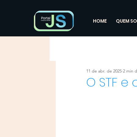
HOME
QUEM S
11 de abr. de 2025
2 min d
O STF e 