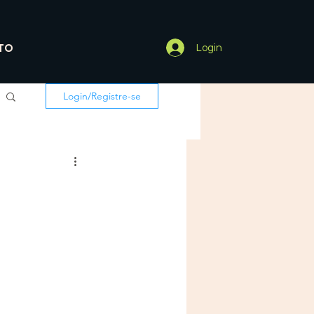
TO
Login
Login/Registre-se