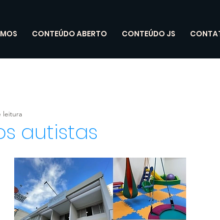
OMOS
CONTEÚDO ABERTO
CONTEÚDO JS
CONTA
 leitura
s autistas