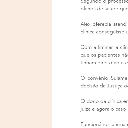
Segundo o processo 
planos de saúde que 
Alex oferecia atend
clínica conseguisse 
Com a liminar, a clí
que os pacientes não
tinham direito ao at
O convênio Sulamér
decisão da Justiça o
O dono da clínica en
juíza e agora o caso 
Funcionários afirma