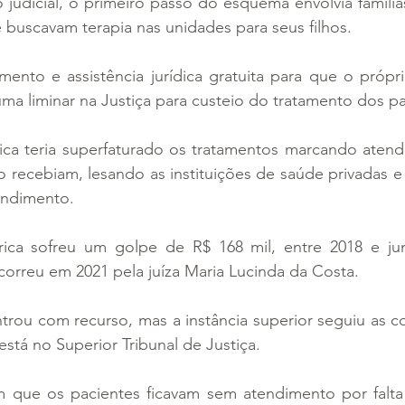
judicial, o primeiro passo do esquema envolvia família
buscavam terapia nas unidades para seus filhos.
imento e assistência jurídica gratuita para que o próp
uma liminar na Justiça para custeio do tratamento dos pa
nica teria superfaturado os tratamentos marcando atend
 recebiam, lesando as instituições de saúde privadas e
endimento.
ica sofreu um golpe de R$ 168 mil, entre 2018 e ju
correu em 2021 pela juíza Maria Lucinda da Costa.
trou com recurso, mas a instância superior seguiu as c
está no Superior Tribunal de Justiça.
m que os pacientes ficavam sem atendimento por falt