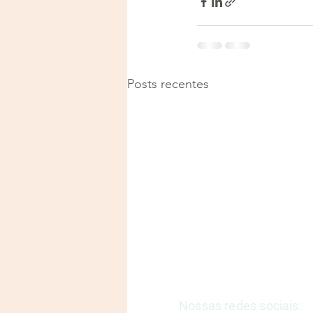
Posts recentes
Justiça e Saúde | CNPJ: 57
E-mail:
justicaesaudeoficia
Nossas redes sociais: