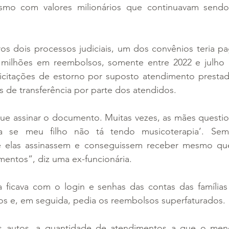
smo com valores milionários que continuavam sendo
s dois processos judiciais, um dos convênios teria pag
 milhões em reembolsos, somente entre 2022 e julho 
icitações de estorno por suposto atendimento prestad
 de transferência por parte dos atendidos.
 que assinar o documento. Muitas vezes, as mães questi
ia se meu filho não tá tendo musicoterapia’. Sem
que elas assinassem e conseguissem receber mesmo que
amentos”, diz uma ex-funcionária.
ca ficava com o login e senhas das contas das famílias
os e, em seguida, pedia os reembolsos superfaturados.
s autos, a quantidade de atendimentos a que o meno