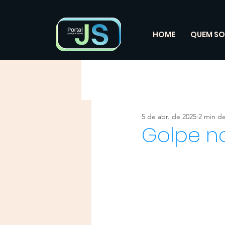
HOME
QUEM S
5 de abr. de 2025
2 min de
Golpe no