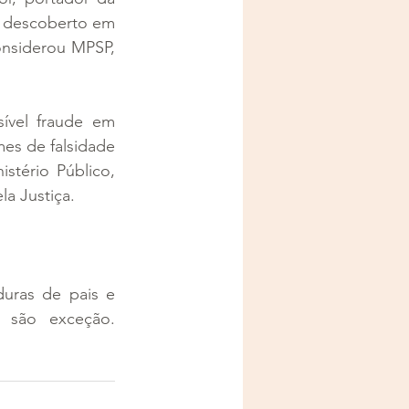
i descoberto em 
nsiderou MPSP, 
ível fraude em 
es de falsidade 
stério Público, 
la Justiça.
uras de pais e 
 são exceção. 