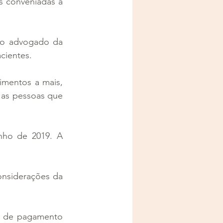
s conveniadas a 
rio advogado da 
cientes.
imentos a mais, 
 as pessoas que 
nho de 2019. A 
onsiderações da 
a de pagamento 