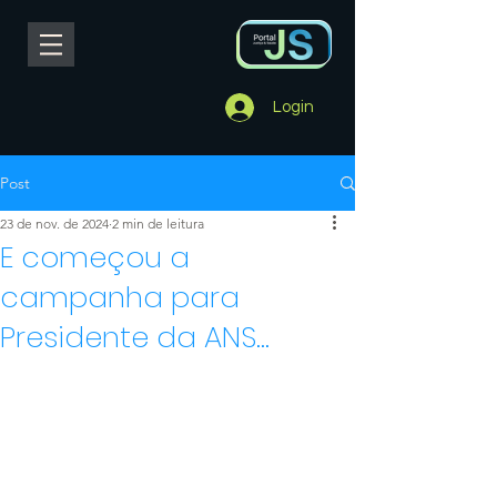
Login
Post
23 de nov. de 2024
2 min de leitura
E começou a
campanha para
Presidente da ANS...