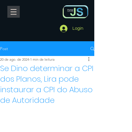
Login
Post
20 de ago. de 2024
1 min de leitura
Se Dino determinar a CPI
dos Planos, Lira pode
instaurar a CPI do Abuso
de Autoridade