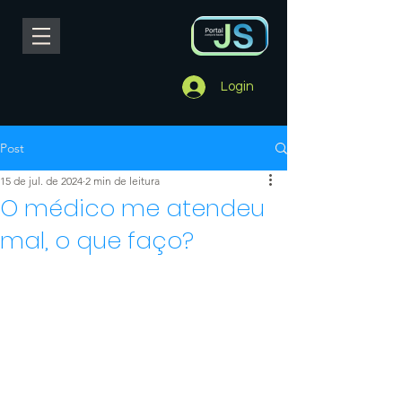
Login
Post
15 de jul. de 2024
2 min de leitura
O médico me atendeu
mal, o que faço?