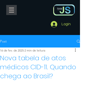
Login
Post
16 de fev. de 2025
2 min de leitura
Nova tabela de atos
médicos CID-11. Quando
chega ao Brasil?