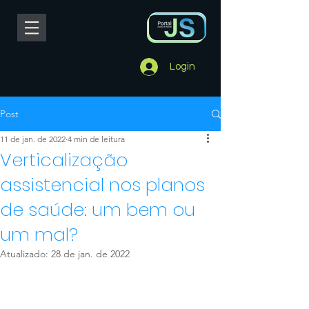
Login
Post
11 de jan. de 2022
4 min de leitura
Verticalização
assistencial nos planos
de saúde: um bem ou
um mal?
Atualizado:
28 de jan. de 2022