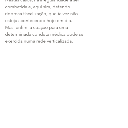
combatida e, aqui sim, defendo 
rigorosa fiscalização, que talvez não 
esteja acontecendo hoje em dia.
Mas, enfim, a coação para uma 
determinada conduta médica pode ser 
exercida numa rede verticalizada, 
cooperada e mesmo na credenciada. 
Na primeira, o profissional se submete 
ao risco de demissão, enquanto nas 
demais: pode ser excluído da 
cooperativa (art. 35, IV, da Lei 5.764/71) 
e descredenciado – medida contratual 
simplória e igualmente danosa quanto 
à perda de clientela e receitas. 
Portanto, pressão sempre poderá 
existir, sob qualquer tipo de relação 
assistencial. Em todas elas deve ser 
coibida.