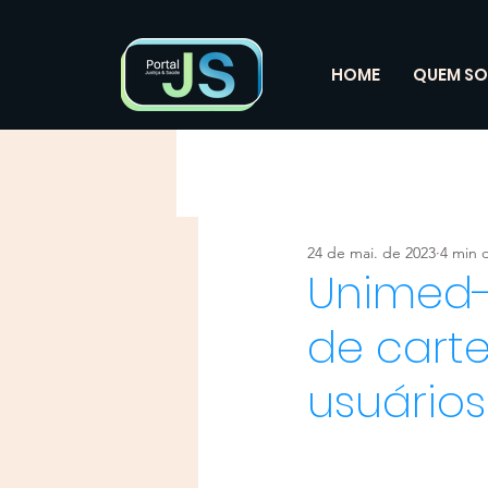
HOME
QUEM S
24 de mai. de 2023
4 min d
Unimed-
de cart
usuários