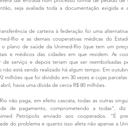
verá dar entrada num processo formal de pedido de tr
então, seja avaliada toda a documentação exigida e a 
ansferência de carteira à federação foi uma alternativa
imed-Rio e as demais cooperativas médicas do Estado
 o plano de saúde da Unimed-Rio (que tem um preço m
ais e médicos das cidades em que residem. As coope
 de serviço e depois teriam que ser reembolsadas pe
não está sendo realizado há algum tempo. Em outubro
92 milhões que foi dividido em 30 vezes e cujas parcela
abril, havia uma dívida de cerca R$ 80 milhões.
o não paga, em efeito cascata, todas as outras singul
ade de pagamento, comprometendo a todas”, diz 
med Petrópolis enviado aos cooperados. “É preci
ade do problema e quanto isso afeta não apenas a Unim