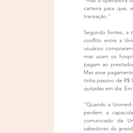
“mas a operadora de
carteira para que, 
transação.”
Segundo fontes, a tr
conflito entre a Un
usuários compraram
mas usam os hospit
pagam ao prestador
Mas esse pagamento 
tinha passivo de R$ 
quitadas em dia. Em 
"Quando a Unimed-Ri
perdem a capacid
comunicado da Uni
sabedores da gravid