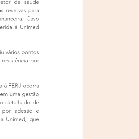
etor de saúde 
 reservas para 
nanceira. Caso 
erida à Unimed 
 vários pontos 
esistência por 
a à FERJ ocorra 
 em uma gestão 
o detalhado de 
s por adesão e 
ma Unimed, que 