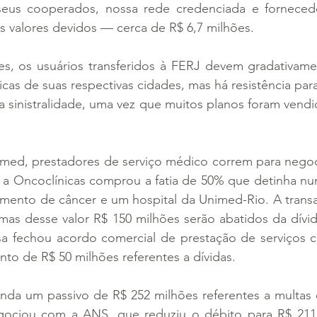
eus cooperados, nossa rede credenciada e fornecedo
s valores devidos — cerca de R$ 6,7 milhões.
s, os usuários transferidos à FERJ devem gradativamen
cas de suas respectivas cidades, mas há resistência para
ta sinistralidade, uma vez que muitos planos foram vend
med, prestadores de serviço médico correm para negocia
a Oncoclínicas comprou a fatia de 50% que detinha numa
tamento de câncer e um hospital da Unimed-Rio. A transaç
mas desse valor R$ 150 milhões serão abatidos da dívid
a fechou acordo comercial de prestação de serviços 
to de R$ 50 milhões referentes a dívidas.
inda um passivo de R$ 252 milhões referentes a multas 
egociou com a ANS, que reduziu o débito para R$ 211