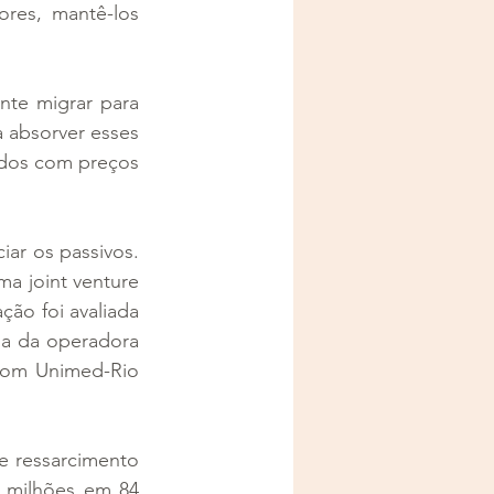
res, mantê-los 
te migrar para 
 absorver esses 
idos com preços 
r os passivos. 
 joint venture 
ão foi avaliada 
a da operadora 
com Unimed-Rio 
e ressarcimento 
 milhões em 84 