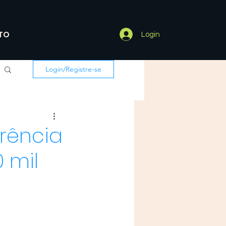
TO
Login
Login/Registre-se
rência
 mil