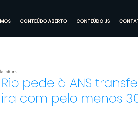
OMOS
CONTEÚDO ABERTO
CONTEÚDO JS
CONTA
e leitura
Rio pede à ANS transfe
eira com pelo menos 30