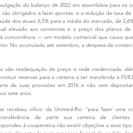
divulgação do balanço de 2022 em assembleia para os c
 são obrigados a fazer aportes, e a redução da taxa de 
aúde dos atuais 6,5% para a média do mercado, de 2,6%
ual elevado aos corretores e o preço dos planos de
 concorrência — um modelo comercial que causa ques
tor. No acumulado até setembro, a despesa de comerci
as são readequação de preço e rede credenciada, alé
stituir reservas para a carteira a ser transferida à FERJ
rte de suas provisões em 2016 e não vem depositand
mos sete anos.
 recebeu ofício da Unimed-Rio “para fazer uma con
transferência de parte sua carteira de cliente
spondeu à cooperativa não existir objeções a esse tipo