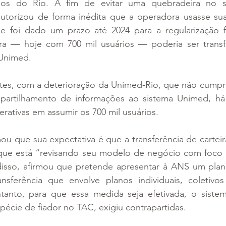
órios do Rio. A fim de evitar uma quebradeira no s
utorizou de forma inédita que a operadora usasse suas
 e foi dado um prazo até 2024 para a regularização fi
eira — hoje com 700 mil usuários — poderia ser transf
 Unimed.
es, com a deterioração da Unimed-Rio, que não cumpriu
rtilhamento de informações ao sistema Unimed, há r
rativas em assumir os 700 mil usuários.
u que sua expectativa é que a transferência de carteir
que está “revisando seu modelo de negócio com foco
disso, afirmou que pretende apresentar à ANS um plan
nsferência que envolve planos individuais, coletivo
tanto, para que essa medida seja efetivada, o siste
écie de fiador no TAC, exigiu contrapartidas.