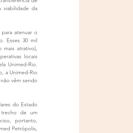
ansferência de 
viabilidade da 
 para atenuar o 
. Esses 30 mil 
ais atrativo), 
rativas locais 
la Unimed-Rio. 
, a Unimed-Rio 
s não vêm sendo 
ares do Estado 
trecho de um 
so, portanto, 
ed Petrópolis, 