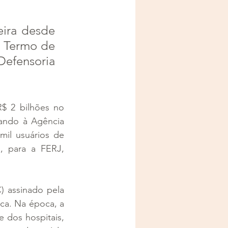
ira desde 
 Termo de 
efensoria 
$ 2 bilhões no 
ando à Agência 
il usuários de 
 para a FERJ, 
assinado pela 
ca. Na época, a 
 dos hospitais, 