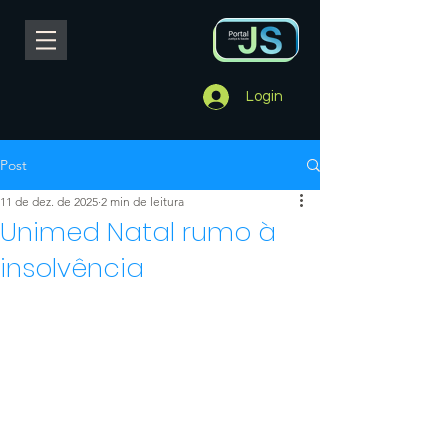
Login
Post
11 de dez. de 2025
2 min de leitura
Unimed Natal rumo à
insolvência