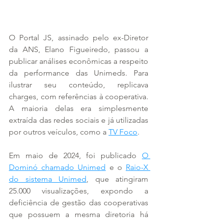
O Portal JS, assinado pelo ex-Diretor 
da ANS, Elano Figueiredo, passou a 
publicar análises econômicas a respeito 
da performance das Unimeds. Para 
ilustrar seu conteúdo, replicava 
charges, com referências à cooperativa. 
A maioria delas era simplesmente 
extraída das redes sociais e já utilizadas 
por outros veículos, como a 
TV Foco
.
Em maio de 2024, foi publicado 
O 
Dominó chamado Unimed
 e o 
Raio-X 
do sistema Unimed
, que atingiram 
25.000 visualizações, expondo a 
deficiência de gestão das cooperativas 
que possuem a mesma diretoria há 