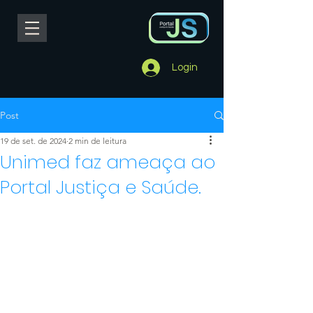
Login
Post
19 de set. de 2024
2 min de leitura
Unimed faz ameaça ao
Portal Justiça e Saúde.