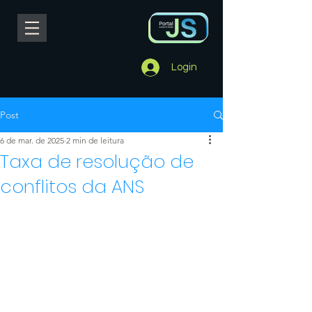
Login
Post
6 de mar. de 2025
2 min de leitura
Taxa de resolução de
conflitos da ANS