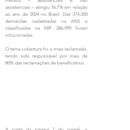
médica – assistenciais e não 
assistenciais – atingiu 76,7% em relação 
ao ano de 2024 no Brasil. Das 374.200 
demandas cadastradas na ANS e 
classificadas na NIP, 286.999 foram 
solucionadas.   
O tema cobertura foi o mais reclamado, 
tendo sido responsável por mais de 
80% das reclamações de beneficiários. 
A partir da página 7 do painel, o 