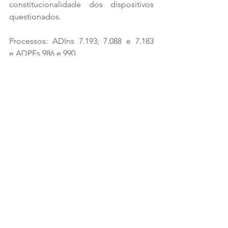
constitucionalidade dos dispositivos 
questionados.
Processos: ADIns 7.193; 7.088 e 7.183 
e ADPFs 986 e 990
Fonte: 
https://www.migalhas.com.br/quentes/
376348/stf-julga-acoes-que-
questionam-rol-da-ans
Ver tudo
Posts recentes