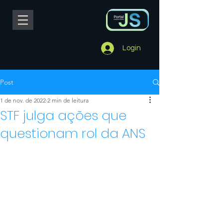
Login
Post
1 de nov. de 2022
2 min de leitura
STF julga ações que
questionam rol da ANS