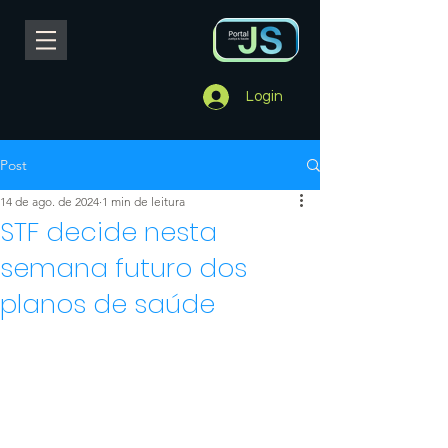
Login
Post
14 de ago. de 2024
1 min de leitura
STF decide nesta
semana futuro dos
planos de saúde