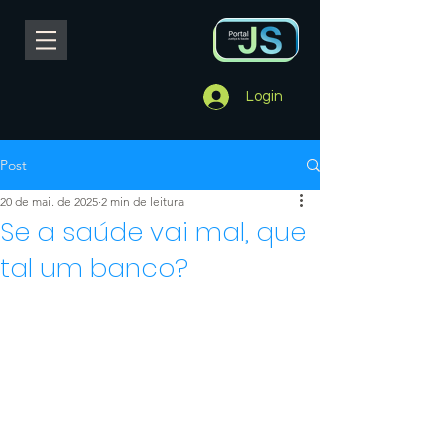
Login
Post
20 de mai. de 2025
2 min de leitura
Se a saúde vai mal, que
tal um banco?