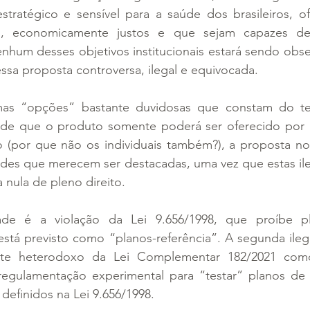
estratégico e sensível para a saúde dos brasileiros, o
os, economicamente justos e que sejam capazes de, 
nhum desses objetivos institucionais estará sendo obse
ssa proposta controversa, ilegal e equivocada.
mas “opções” bastante duvidosas que constam do te
 de que o produto somente poderá ser oferecido por 
o (por que não os individuais também?), a proposta no
ades que merecem ser destacadas, uma vez que estas ile
 nula de pleno direito.
dade é a violação da Lei 9.656/1998, que proíbe p
tá previsto como “planos-referência”. A segunda ilega
ante heterodoxo da Lei Complementar 182/2021 como
regulamentação experimental para “testar” planos de
 definidos na Lei 9.656/1998.