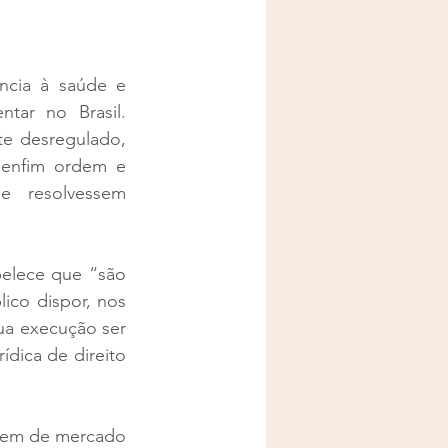
ncia à saúde e 
ar no Brasil. 
e desregulado, 
 enfim ordem e 
e resolvessem 
belece que “são 
ico dispor, nos 
ua execução ser 
ídica de direito 
bem de mercado 