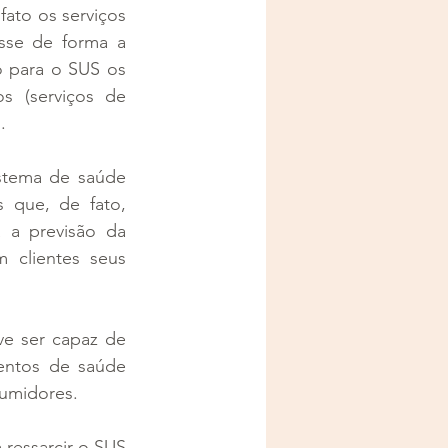
ato os serviços 
sse de forma a 
 para o SUS os 
 (serviços de 
.
stema de saúde 
 que, de fato, 
a previsão da 
clientes seus 
e ser capaz de 
entos de saúde 
sumidores.
ressarcir o SUS 