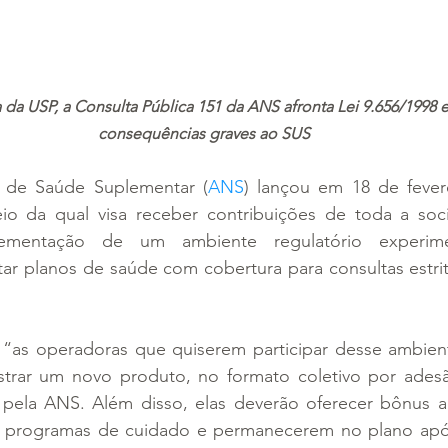
da USP, a Consulta Pública 151 da ANS afronta Lei 9.656/1998 e 
consequências graves ao SUS
 de Saúde Suplementar (
ANS
) lançou em 18 de fevere
io da qual visa receber contribuições de toda a soc
ementação de um ambiente regulatório experimen
star planos de saúde com cobertura para consultas estrit
“as operadoras que quiserem ​participar desse ambient
istrar um novo produto, no formato coletivo por adesã
s pela ANS. Além disso, elas deverão oferecer bônus ao
e programas de cuidado e permanecerem no plano apó