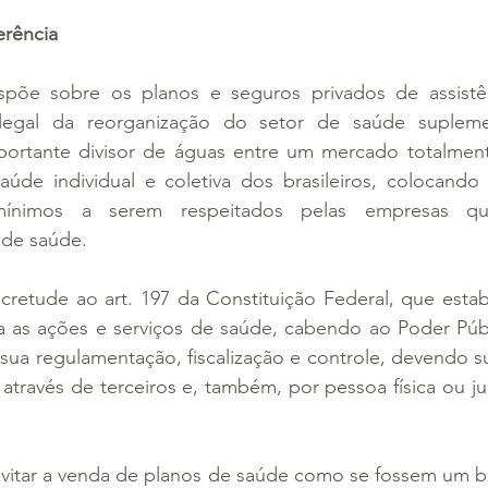
erência
spõe sobre os planos e seguros privados de assistê
legal da reorganização do setor de saúde suplement
ortante divisor de águas entre um mercado totalment
aúde individual e coletiva dos brasileiros, colocando
 mínimos a serem respeitados pelas empresas qu
 de saúde.
ncretude ao art. 197 da Constituição Federal, que esta
ca as ações e serviços de saúde, cabendo ao Poder Públ
 sua regulamentação, fiscalização e controle, devendo s
através de terceiros e, também, por pessoa física ou jur
 evitar a venda de planos de saúde como se fossem um 