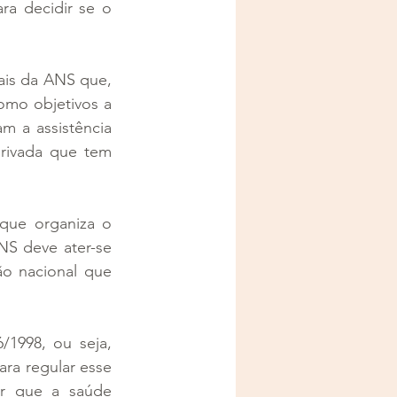
a decidir se o 
ais da ANS que, 
omo objetivos a 
m a assistência 
rivada que tem 
que organiza o 
S deve ater-se 
ão nacional que 
1998, ou seja, 
ra regular esse 
ir que a saúde 