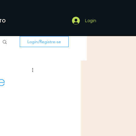
TO
Login
Login/Registre-se
e