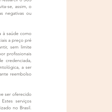
a-se, assim, o 
s negativas ou 
ia à saúde como 
ais a preço pré 
ir, sem limite 
r profissionais 
e credenciada, 
tológica, a ser 
ante reembolso 
e ser oferecido 
Estes serviços 
ado no Brasil. 