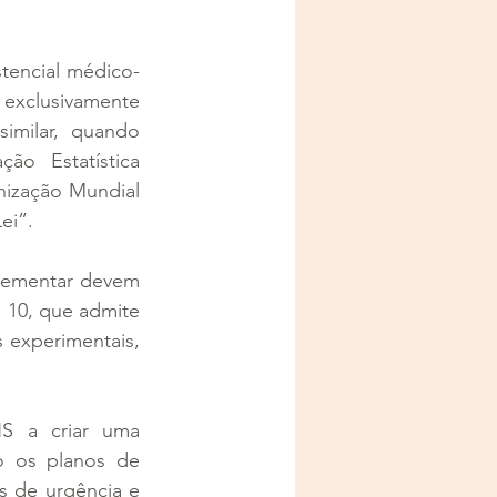
stencial médico-
 exclusivamente 
imilar, quando 
ão Estatística 
ização Mundial 
ei”.
lementar devem 
 10, que admite 
experimentais, 
S a criar uma 
 os planos de 
 de urgência e 