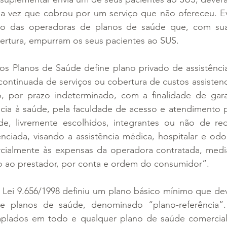
a vez que cobrou por um serviço que não ofereceu. Evit
tico das operadoras de planos de saúde que, com sua
bertura, empurram os seus pacientes ao SUS.
 dos Planos de Saúde define plano privado de assistênc
ontinuada de serviços ou cobertura de custos assistenci
, por prazo indeterminado, com a finalidade de garant
ência à saúde, pela faculdade de acesso e atendimento po
e, livremente escolhidos, integrantes ou não de red
nciada, visando a assistência médica, hospitalar e odon
rcialmente às expensas da operadora contratada, medi
 ao prestador, por conta e ordem do consumidor”.
 Lei 9.656/1998 definiu um plano básico mínimo que dev
e planos de saúde, denominado “plano-referência”. 
lados em todo e qualquer plano de saúde comercializ