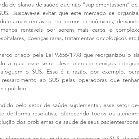
venda de planos de saúde que não “suplementassem” de f
SUS. Buscava-se evitar que este mercado se organiza
dutos mais rentáveis em termos econômicos, deixando
 menos rentáveis por serem mais caros e complexos
ospitalares, doenças raras, tratamentos oncológicos etc.)
rco criado pela Lei 9.656/1998 que reorganizou o si
o a qual esse setor deve oferecer serviços integrais
afoguem o SUS. Essa é a razão, por exemplo, para 
 ressarcimento ao SUS pelas operadoras que tenham 
ma público.
ndido pelo setor de saúde suplementar, esse setor dev
te de forma resolutiva, oferecendo todos os atendim
solução dos problemas de saúde de seus pacientes/con
suplementar envia um de seus pacientes ao SUS, deverá 