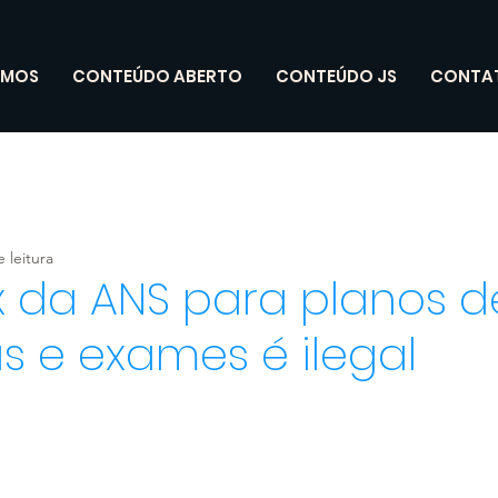
OMOS
CONTEÚDO ABERTO
CONTEÚDO JS
CONTA
 leitura
 da ANS para planos d
s e exames é ilegal