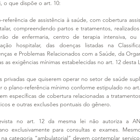
i, o que dispõe o art. 10:
o-referência de assistência à saúde, com cobertura assi
italar, compreendendo partos e tratamentos, realizados
ão de enfermaria, centro de terapia intensiva, ou s
ação hospitalar, das doenças listadas na Classificaç
enças e Problemas Relacionados com a Saúde, da Organ
s as exigências mínimas estabelecidas no art. 12 desta L
s privadas que quiserem operar no setor de saúde sup
er o plano-referência mínimo conforme estipulado no art.
m específicas de cobertura relacionadas a tratamentos 
icos e outras exclusões pontuais do gênero.
vista no art. 12 da mesma lei não autoriza a AN
ano exclusivamente para consultas e exames. Mesmo
a categoria “ambulatorial” devem contemplar serviços