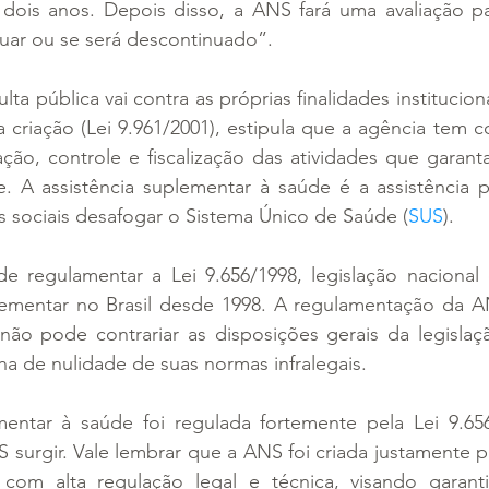
 dois anos. Depois disso, a ANS fará uma avaliação par
ar ou se será descontinuado”.
ta pública vai contra as próprias finalidades institucion
 criação (Lei 9.961/2001), estipula que a agência tem c
ção, controle e fiscalização das atividades que garanta
. A assistência suplementar à saúde é a assistência p
s sociais desafogar o Sistema Único de Saúde (
SUS
).
regulamentar a Lei 9.656/1998, legislação nacional 
ementar no Brasil desde 1998. A regulamentação da AN
 não pode contrariar as disposições gerais da legislaç
na de nulidade de suas normas infralegais.
mentar à saúde foi regulada fortemente pela Lei 9.656/
urgir. Vale lembrar que a ANS foi criada justamente pa
com alta regulação legal e técnica, visando garant