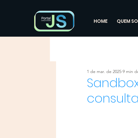
HOME
QUEM S
1 de mar. de 2025
9 min de
Sandbox
consulta