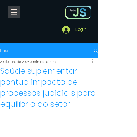
Login
Post
20 de jun. de 2023
3 min de leitura
Saúde suplementar
pontua impacto de
processos judiciais para
equilíbrio do setor